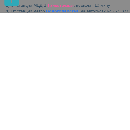
1) От станции МЦД-2
Трикотажная
, пешком - 10 минут
4) От станции метро
Волоколамская
, на автобусах № 252, 837
- 2 остановки.
2) От станции метро
Тушинская
, на автобусе № 88 - 4
остановки.
3) От станции метро
Сходненская
, на автобусе № 589К - 6
остановок.